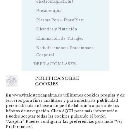
electromagnéticas)
Presoterapia
Plasma Pen – FibroPlast
Dietetica y Nutrición
Eliminación de Tatuajes
Radiofrecuencia Fraccionada
Corporal
DEPILACIÓN LASER
POLÍTICA SOBRE
COOKIES
En www.vitalesteticapalma.es utilizamos cookies propias y de
terceros para fines analíticos y para mostrarte publicidad
personalizada en base a un perfil elaborado a partir de tus
Dirección y contacto
hábitos de navegación. Clica AQUÍ para más información.
C/ Parellades 12, loc. 18 Palma, Islas Baleares, 07003
Puedes aceptar todas las cookies pulsando el botón
Teléfono: 655 98 02 09
“Aceptar”. Puedes configurar las preferencias pulsando “Ver
Preferencias”.