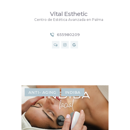
Vital Esthetic
Vital Esthetic
Centro de Estética Avanzada en Palma
Centro de Estética Avanzada en Palma
655980209
INICIO
SERVICIOS
PRECIOS
NOSOTROS
CONTACTO
BLOG
ANTI- AGING
INDIBA