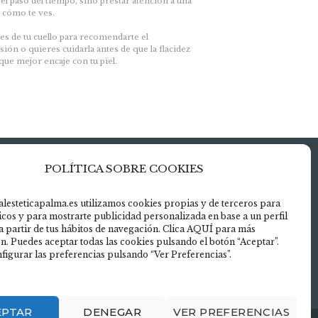
el paso del tiempo, sino prestar atención a una
 cómo te ves.
des de tu cuello para recomendarte el
ión o quieres cuidarla antes de que la flacidez
ue mejor encaje con tu piel.
POLÍTICA SOBRE COOKIES
uerdo» para
alesteticapalma.es utilizamos cookies propias y de terceros para
ticos y para mostrarte publicidad personalizada en base a un perfil
aps
a partir de tus hábitos de navegación. Clica AQUÍ para más
ies
n. Puedes aceptar todas las cookies pulsando el botón “Aceptar”.
figurar las preferencias pulsando “Ver Preferencias”.
DO
EPTAR
DENEGAR
VER PREFERENCIAS