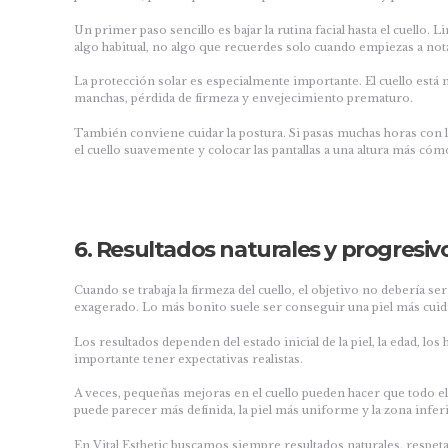
Un primer paso sencillo es bajar la rutina facial hasta el cuello. 
algo habitual, no algo que recuerdes solo cuando empiezas a not
La protección solar es especialmente importante. El cuello está 
manchas, pérdida de firmeza y envejecimiento prematuro.
También conviene cuidar la postura. Si pasas muchas horas con l
el cuello suavemente y colocar las pantallas a una altura más cóm
6. Resultados naturales y progresiv
Cuando se trabaja la firmeza del cuello, el objetivo no debería se
exagerado. Lo más bonito suele ser conseguir una piel más cuid
Los resultados dependen del estado inicial de la piel, la edad, los
importante tener expectativas realistas.
A veces, pequeñas mejoras en el cuello pueden hacer que todo el
puede parecer más definida, la piel más uniforme y la zona infe
En Vital Esthetic buscamos siempre resultados naturales, respetan