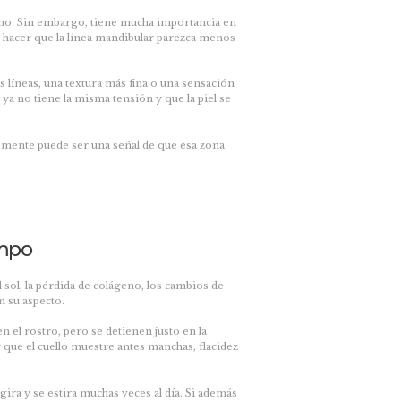
ano. Sin embargo, tiene mucha importancia en
 hacer que la línea mandibular parezca menos
líneas, una textura más fina o una sensación
ya no tiene la misma tensión y que la piel se
lemente puede ser una señal de que esa zona
empo
l sol, la pérdida de colágeno, los cambios de
n su aspecto.
 el rostro, pero se detienen justo en la
 que el cuello muestre antes manchas, flacidez
gira y se estira muchas veces al día. Si además