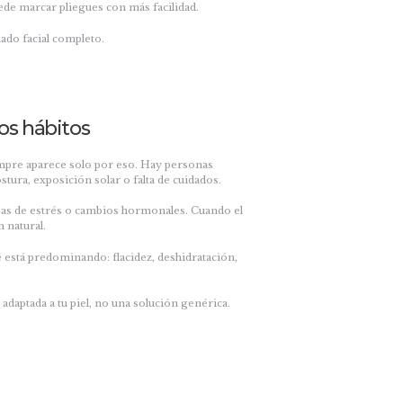
ede marcar pliegues con más facilidad.
dado facial completo.
os hábitos
iempre aparece solo por eso. Hay personas
tura, exposición solar o falta de cuidados.
pas de estrés o cambios hormonales. Cuando el
 natural.
é está predominando: flacidez, deshidratación,
daptada a tu piel, no una solución genérica.