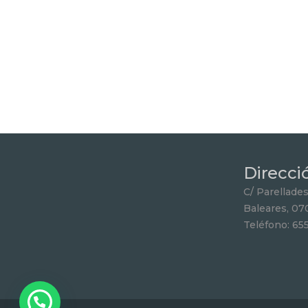
Direcci
C/ Parellades 
Baleares, 07
Teléfono: 65