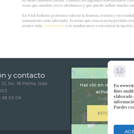
El cuello también cuenta. Cuidarlo no significa obsesionarte con 
zona que muchas veces olvidamos y que puede influir mucho en
En Vital Esthetic podemos valorar la firmeza, textura y necesida
tratamiento más adecuado. Si notas que esta zona ha perdido tens
avance más,
contáctanos
y te ayudaremos a encontrar la opción q
ón y contacto
12, loc. 18 Palma, Islas
Haz clic en «Estoy de ac
En www.vit
003
fines analí
activar Google m
elaborado 
5 98 02 09
Política de Cook
informació
Puedes con
ESTOY DE ACUER
AC