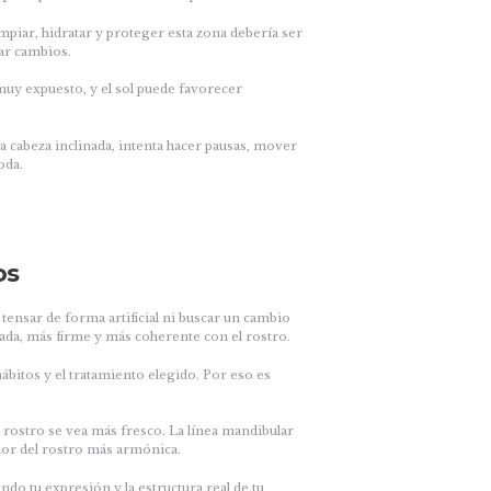
Limpiar, hidratar y proteger esta zona debería ser
ar cambios.
muy expuesto, y el sol puede favorecer
a cabeza inclinada, intenta hacer pausas, mover
oda.
os
r tensar de forma artificial ni buscar un cambio
ada, más firme y más coherente con el rostro.
 hábitos y el tratamiento elegido. Por eso es
 rostro se vea más fresco. La línea mandibular
rior del rostro más armónica.
do tu expresión y la estructura real de tu