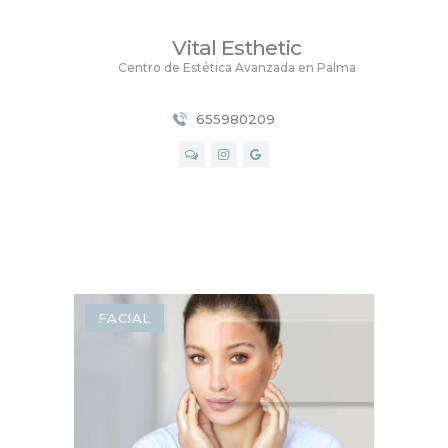
Vital Esthetic
Vital Esthetic
Centro de Estética Avanzada en Palma
Centro de Estética Avanzada en Palma
655980209
INICIO
SERVICIOS
PRECIOS
NOSOTROS
CONTACTO
BLOG
FACIAL