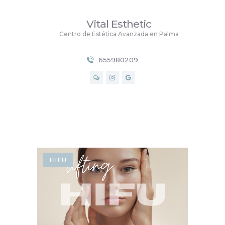
Vital Esthetic
Vital Esthetic
Centro de Estética Avanzada en Palma
Centro de Estética Avanzada en Palma
655980209
INICIO
SERVICIOS
PRECIOS
NOSOTROS
CONTACTO
BLOG
HIFU