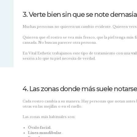
3. Verte bien sin que se note demasi
Muchas personas no quieren un cambio evidente. Quieren verse 
Quieren que el rostro se vea más fresco, que la piel tenga más 
cansada. No buscan parecer otra persona.
En Vital Esthetic trabajamos este tipo de tratamiento con una
va
sesión a lo que tu piel necesita de verdad.
4. Las zonas donde más suele notars
Cada rostro cambia a su manera. Hay personas que notan antes la 
otras en las mejillas o en el cuello.
Las zonas más habituales son:
Óvalo facial
.
Línea mandibular
.