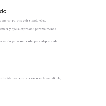
ado
mejor, pero seguir siendo ellas.
firmeza y que la expresión parezca menos
loración personalizada
, para adaptar cada
e
flacidez en la papada, otras en la mandíbula,