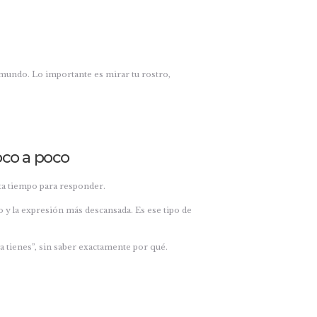
 mundo. Lo importante es mirar tu rostro,
oco a poco
ita tiempo para responder.
o y la expresión más descansada. Es ese tipo de
ra tienes”, sin saber exactamente por qué.