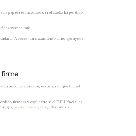
si la papada te incomoda, si el cuello ha perdido
acidez avance más.
cuidarla. A veces, un tratamiento a tiempo ayuda
 firme
rte un poco de atención, escuchar lo que tu piel
erdido firmeza y explicarte si el
HIFU facial
es
 cirugía,
contáctanos
y te ayudaremos a