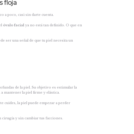
 floja
o a poco, casi sin darte cuenta.
el
óvalo facial
ya no está tan definido. O que en
e ser una señal de que tu piel necesita un
ofundas de la piel. Su objetivo es estimular la
a mantener la piel firme y elástica.
te cuides, la piel puede empezar a perder
cirugía y sin cambiar tus facciones.