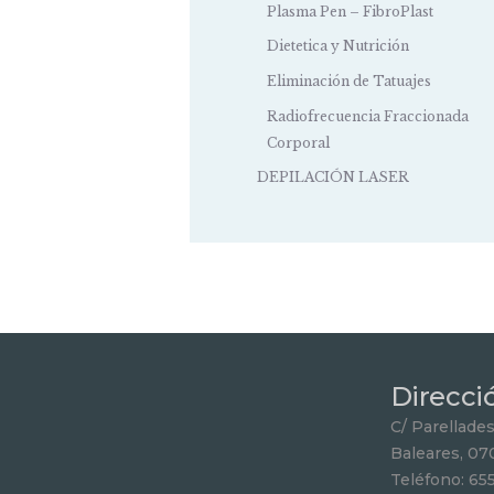
Plasma Pen – FibroPlast
Dietetica y Nutrición
Eliminación de Tatuajes
Radiofrecuencia Fraccionada
Corporal
DEPILACIÓN LASER
Direcci
C/ Parellades 
Baleares, 07
Teléfono: 65