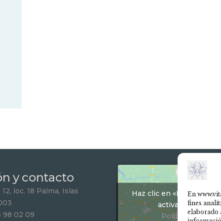
ón y contacto
12, loc. 18 Palma, Islas
Haz clic en «Estoy de ac
En www.vit
003
fines analí
activar Google m
elaborado 
5 98 02 09
Política de Cook
informació