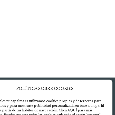
POLÍTICA SOBRE COOKIES
uerdo» para
alesteticapalma.es utilizamos cookies propias y de terceros para
ticos y para mostrarte publicidad personalizada en base a un perfil
aps
a partir de tus hábitos de navegación. Clica AQUÍ para más
ies
n. Puedes aceptar todas las cookies pulsando el botón “Aceptar”.