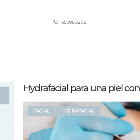
INICIO
SERVICIOS
Vital Esthetic
655980209
PRECIOS
Centro de Estética Avanzada en Palma
NOSOTROS
CONTACTO
BLOG
Hydrafacial para una piel co
FACIAL
HYDRAFACIAL