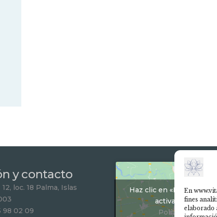
ón y contacto
12, loc. 18 Palma, Islas
Haz clic en «Estoy de ac
En www.vit
003
fines analí
activar Google m
elaborado 
5 98 02 09
Política de Cook
informació