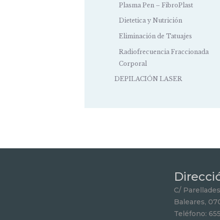
Plasma Pen – FibroPlast
Dietetica y Nutrición
Eliminación de Tatuajes
Radiofrecuencia Fraccionada
Corporal
DEPILACIÓN LASER
Direcci
C/ Parellades 
Baleares, 07
Teléfono: 65