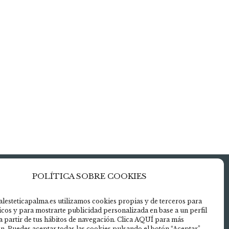
POLÍTICA SOBRE COOKIES
uerdo» para
alesteticapalma.es utilizamos cookies propias y de terceros para
ticos y para mostrarte publicidad personalizada en base a un perfil
aps
a partir de tus hábitos de navegación. Clica AQUÍ para más
ies
n. Puedes aceptar todas las cookies pulsando el botón “Aceptar”.