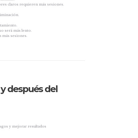
lores claros requieren más sesiones.
.
liminación.
ratamiento.
ceso será más lento.
en más sesiones.
y después del
esgos y mejorar resultados