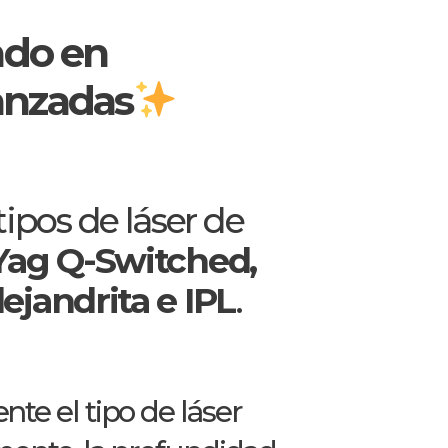
ado en
vanzadas
ipos de láser de
Yag Q-Switched,
ejandrita e IPL
.
e el tipo de láser