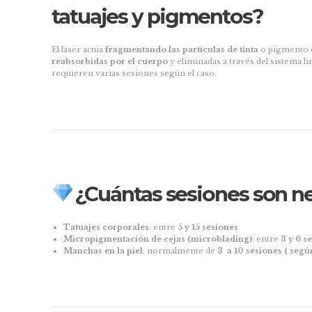
tatuajes y pigmentos?
El láser actúa
fragmentando las partículas de tinta
o pigmento e
reabsorbidas por el cuerpo
y eliminadas a través del sistema li
requieren varias sesiones según el caso.
¿Cuántas sesiones son n
Tatuajes corporales
: entre
5 y 15 sesiones
Micropigmentación de cejas (microblading)
: entre
3 y 6 s
Manchas en la piel
: normalmente de
3 a 10 sesiones ( segú