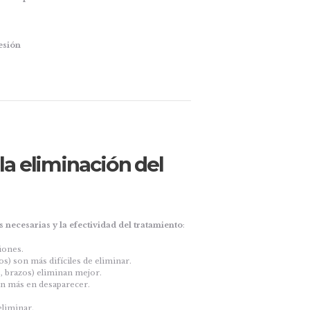
esión
la eliminación del
necesarias y la efectividad del tratamiento
:
iones.
s) son más difíciles de eliminar.
o, brazos) eliminan mejor.
dan más en desaparecer.
eliminar.