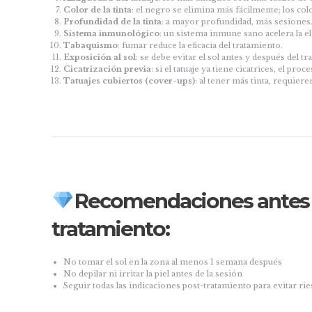
Color de la tinta
: el negro se elimina más fácilmente; los co
Profundidad de la tinta
: a mayor profundidad, más sesiones
Sistema inmunológico
: un sistema inmune sano acelera la e
Tabaquismo
: fumar reduce la eficacia del tratamiento.
Exposición al sol
: se debe evitar el sol antes y después del t
Cicatrización previa
: si el tatuaje ya tiene cicatrices, el pro
Tatuajes cubiertos (cover-ups)
: al tener más tinta, requier
Recomendaciones antes 
tratamiento:
No tomar el sol en la zona al menos 1 semana después
No depilar ni irritar la piel antes de la sesión
Seguir todas las indicaciones post-tratamiento para evitar ri