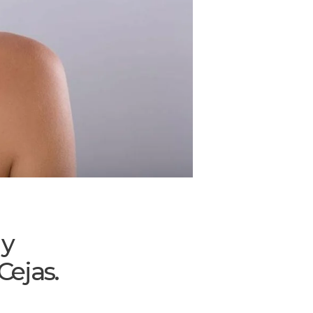
 y
ejas.