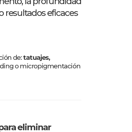
ento, la profundidad
do resultados eficaces
ción de:
tatuajes,
ding o micropigmentación
para eliminar