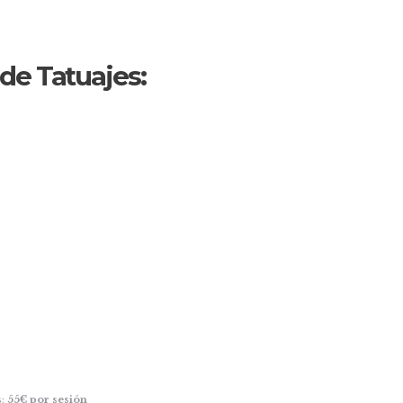
de Tatuajes:
s:
55€ por sesión