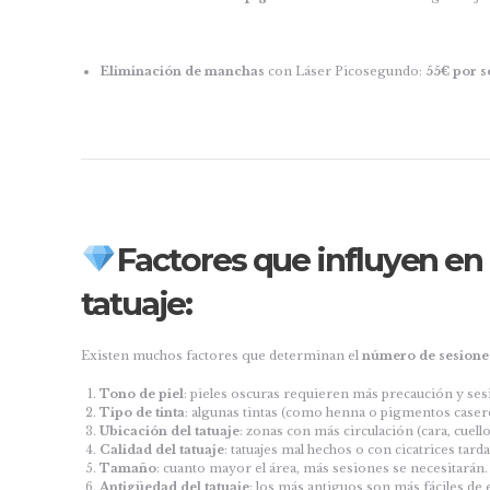
Eliminación de manchas
con Láser Picosegundo:
55€ por s
Factores que influyen en 
tatuaje:
Existen muchos factores que determinan el
número de sesiones 
Tono de piel
: pieles oscuras requieren más precaución y ses
Tipo de tinta
: algunas tintas (como henna o pigmentos casero
Ubicación del tatuaje
: zonas con más circulación (cara, cuell
Calidad del tatuaje
: tatuajes mal hechos o con cicatrices tar
Tamaño
: cuanto mayor el área, más sesiones se necesitarán.
Antigüedad del tatuaje
: los más antiguos son más fáciles de 