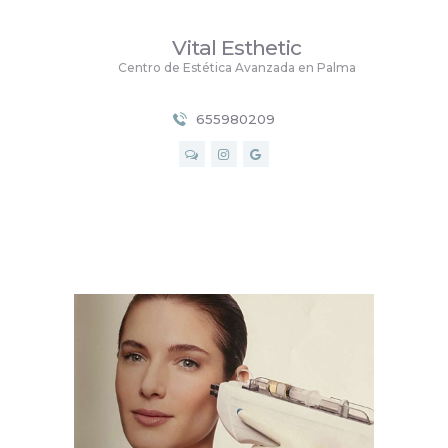
Vital Esthetic
Vital Esthetic
Centro de Estética Avanzada en Palma
Centro de Estética Avanzada en Palma
655980209
INICIO
SERVICIOS
PRECIOS
NOSOTROS
CONTACTO
BLOG