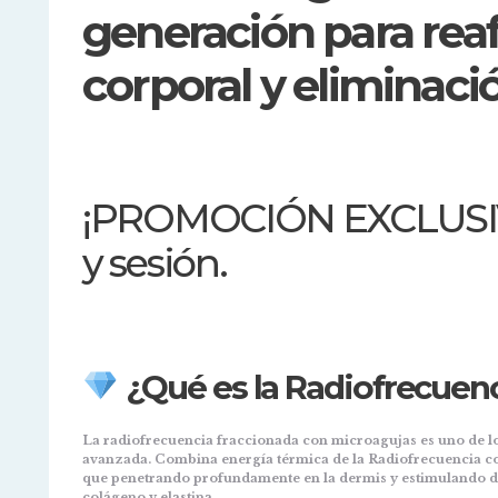
generación para rea
corporal y eliminació
¡PROMOCIÓN EXCLUSIVA
y sesión.
¿Qué es la Radiofrecuen
La radiofrecuencia fraccionada con microagujas es uno de lo
avanzada. Combina energía térmica de la Radiofrecuencia co
que penetrando profundamente en la dermis y estimulando d
colágeno y elastina.