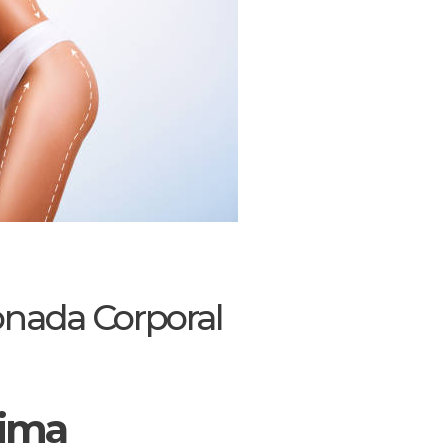
onada Corporal
tima