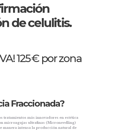
firmación
n de celulitis.
! 125 € por zona
cia Fraccionada?
s tratamientos más innovadores en estética
n microagujas ultrafinas (Microneedling)
e manera intensa la producción natural de