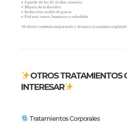
✔ A partir de los 10-15 días, notarás:
✔ Mejora de la flacidez
✔ Reducción visible de poros
✔ Piel más suave, luminosa y saludable
El efecto continúa mejorando y alcanza su máximo esplendo
OTROS TRATAMIENTOS 
INTERESAR
Tratamientos Corporales