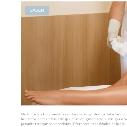
LÁSER
No todos los tratamientos con láser son iguales, ni todas las pi
hablamos de manchas, tatuajes, micropigmentación, arrugas o ve
permite trabajar con precisión diferentes necesidades de la piel