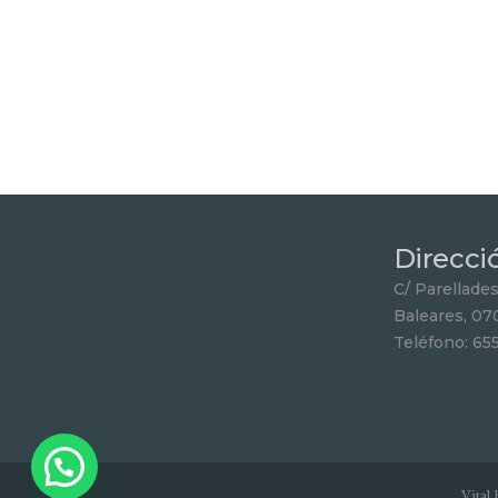
Direcci
C/ Parellades 
Baleares, 07
Teléfono: 65
Vital