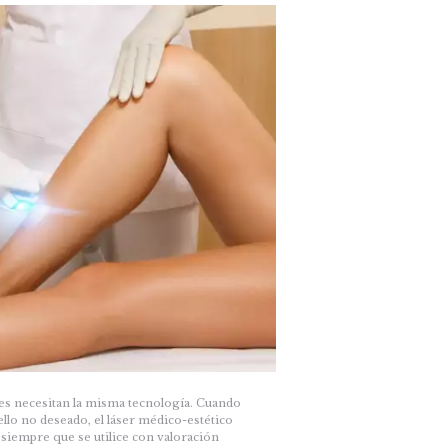
eles necesitan la misma tecnología. Cuando
llo no deseado, el láser médico-estético
, siempre que se utilice con valoración