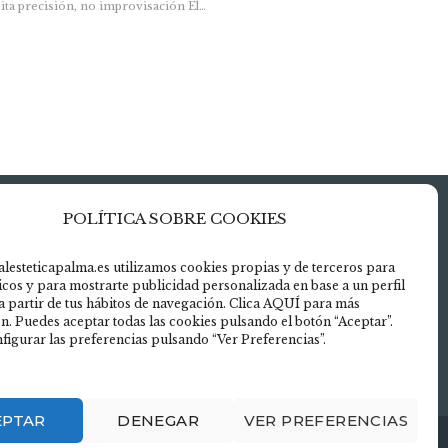
sita precisión, no improvisación El…
POLÍTICA SOBRE COOKIES
uerdo» para
alesteticapalma.es utilizamos cookies propias y de terceros para
ticos y para mostrarte publicidad personalizada en base a un perfil
aps
a partir de tus hábitos de navegación. Clica AQUÍ para más
ies
n. Puedes aceptar todas las cookies pulsando el botón “Aceptar”.
figurar las preferencias pulsando “Ver Preferencias”.
DO
EPTAR
DENEGAR
VER PREFERENCIAS
ookies