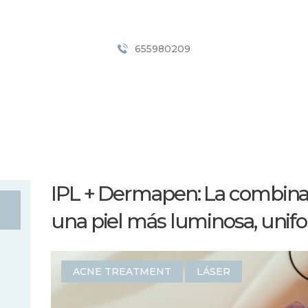
INICIO
SERVICIOS
Vital Esthetic
655980209
PRECIOS
Centro de Estética Avanzada en Palma
NOSOTROS
CONTACTO
BLOG
IPL + Dermapen: La combinac
una piel más luminosa, unif
ACNE TREATMENT
LÁSER