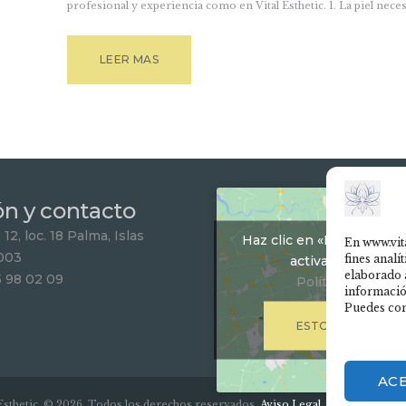
profesional y experiencia como en Vital Esthetic. 1. La piel nece
LEER MAS
ón y contacto
12, loc. 18 Palma, Islas
Haz clic en «Estoy de ac
En www.vit
003
fines analí
activar Google m
elaborado 
5 98 02 09
Política de Cook
informació
Puedes con
ESTOY DE ACUER
AC
 Esthetic © 2026. Todos los derechos reservados.
Aviso Legal, privacidad y C